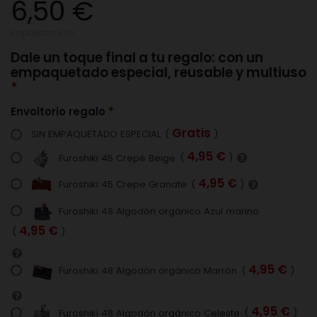
6,50 €
impuestos incl.
Dale un toque final a tu regalo: con un
empaquetado especial, reusable y multiuso
Envoltorio regalo
Gratis
SIN EMPAQUETADO ESPECIAL
(
)
4,95 €
Furoshiki 45 Crepé Beige
(
)
4,95 €
Furoshiki 45 Crepe Granate
(
)
Furoshiki 48 Algodón orgánico Azul marino
4,95 €
(
)
4,95 €
Furoshiki 48 Algodón orgánico Marrón
(
)
4,95 €
Furoshiki 48 Algodón orgánico Celeste
(
)