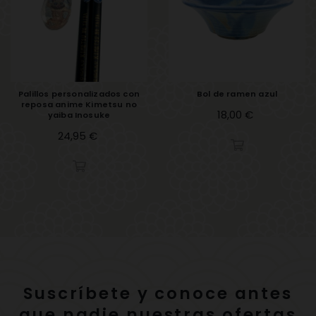
Palillos personalizados con
Bol de ramen azul
reposa anime Kimetsu no
Precio
18,00 €
yaiba Inosuke
Precio
24,95 €
Suscríbete y conoce antes
que nadie nuestras ofertas