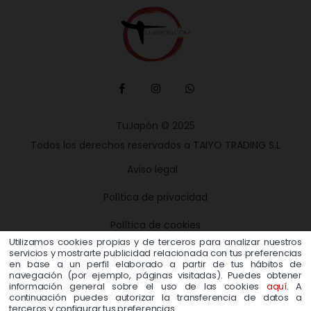
TuJapón © 2025
Todos los derechos reservados a TAIYO TRADING S.L
Aviso legal
Política de privacidad
Política de cookies
Utilizamos cookies propias y de terceros para analizar nuestros
Términos y condiciones
servicios y mostrarte publicidad relacionada con tus preferencias
en base a un perfil elaborado a partir de tus hábitos de
navegación (por ejemplo, páginas visitadas). Puedes obtener
Contacto
información general sobre el uso de las cookies
aquí
. A
continuación puedes autorizar la transferencia de datos a
terceros y configurar tus preferencias.