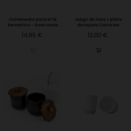
Contenedor para el té
Juego de taza + plato
hermético - Aomi wave
desayuno Canarias
celeste
14,95 €
12,00 €
Precio
Precio