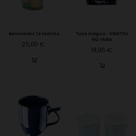
Removedor Té Matcha
Taza magica - KIMETSU
NO YAIBA
25,00 €
Precio
18,95 €
Precio