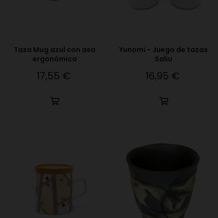
Taza Mug azul con asa
Yunomi - Juego de tazas
ergonómica
Saliu
17,55 €
16,95 €
Precio
Precio