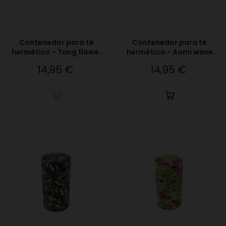
Contenedor para té
Contenedor para té
hermético - Tang flower
hermético - Aomi wave
azul y rojo
naranja
14,95 €
14,95 €
Precio
Precio