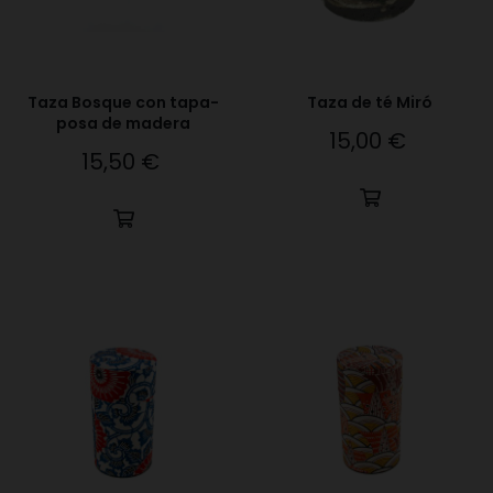
Taza Bosque con tapa-
Taza de té Miró
posa de madera
15,00 €
Precio
15,50 €
Precio