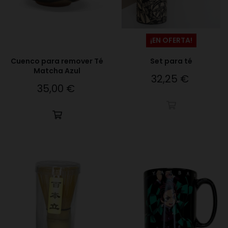
¡EN OFERTA!
Cuenco para remover Té
Set para té
Matcha Azul
32,25 €
Precio
35,00 €
Precio