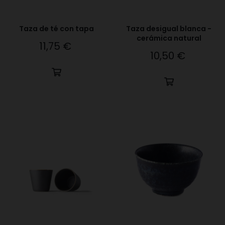
Taza de té con tapa
Taza desigual blanca -
cerámica natural
11,75 €
Precio
10,50 €
Precio