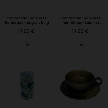
Contenedor para el té
Contenedor para el té
hermético - negro y beig
hermético - Summer
flower verde y rojo
14,95 €
14,95 €
Precio
Precio