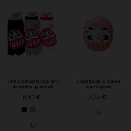
Tabi o Calcetín tobillero
Daruma de la buena
de dedos unisex de
suerte rosa
daruma
8,50 €
7,75 €
Precio
Precio
Gris
Ocre
Negro