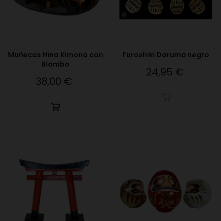
Muñecas Hina Kimono con
Furoshiki Daruma negro
Biombo
24,95 €
Precio
38,00 €
Precio