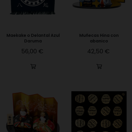
Maekake o Delantal Azul
Muñecas Hina con
Daruma
abanico
56,00 €
42,50 €
Precio
Precio