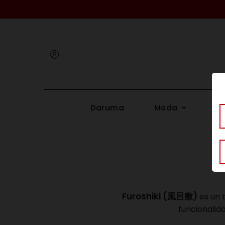
Iniciar
sesión
Daruma
Moda
Me
Furoshiki (風呂敷)
es un 
funcionalid