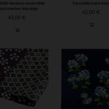
hiki textura reversible
Furoshiki kata kat
zul marino Naranja
42,00 €
Precio
42,00 €
Precio