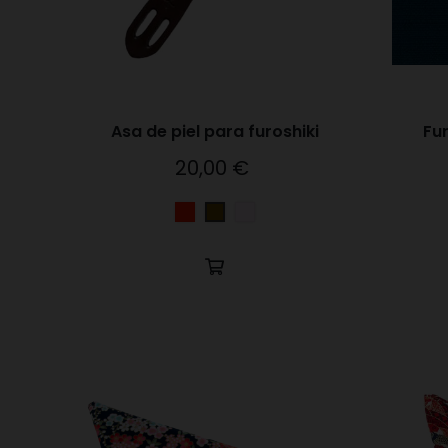
Asa de piel para furoshiki
Fur
20,00 €
Precio
Rojo
Ocre
Marrón
2