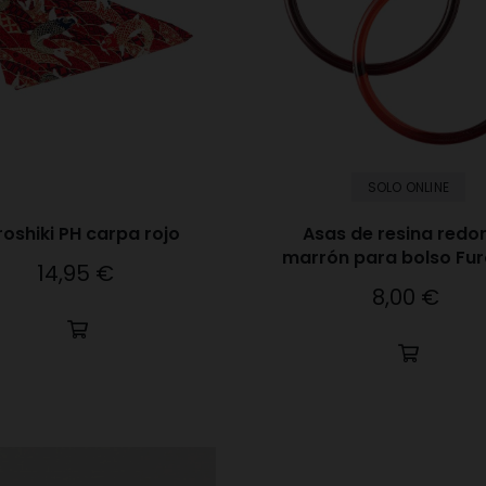
SOLO ONLINE
roshiki PH carpa rojo
Asas de resina redo
marrón para bolso Fur
14,95 €
Precio
8,00 €
Precio