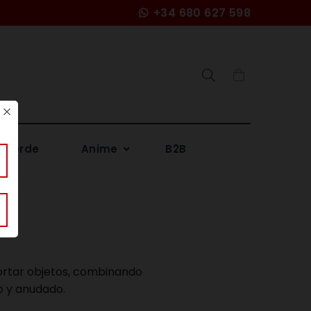
+34 680 627 598
Search
 Verde
Anime
B2B
portar objetos, combinando
o y anudado.