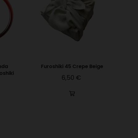
nda
Furoshiki 45 Crepe Beige
oshiki
6,50 €
Precio