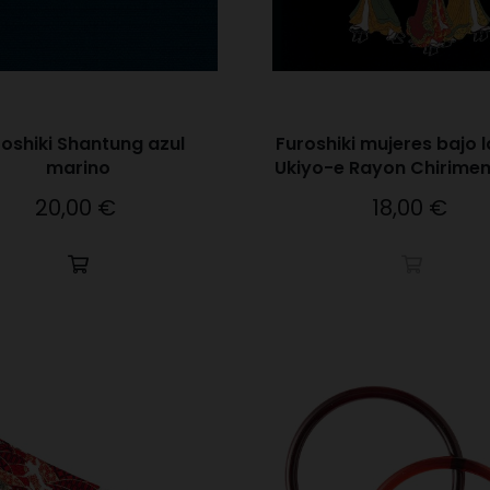
oshiki Shantung azul
Furoshiki mujeres bajo la
marino
Ukiyo-e Rayon Chirime
Dyeing
20,00 €
18,00 €
Precio
Precio