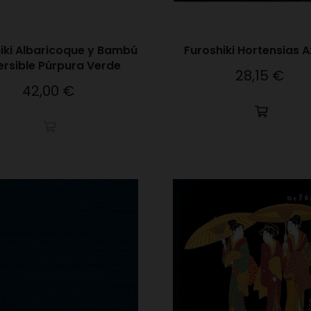
iki Albaricoque y Bambú
Furoshiki Hortensias A
ersible Púrpura Verde
28,15 €
Precio
42,00 €
Precio