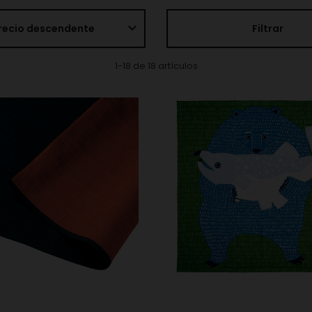
expand_more
recio descendente
Filtrar
1-18 de 18 artículos