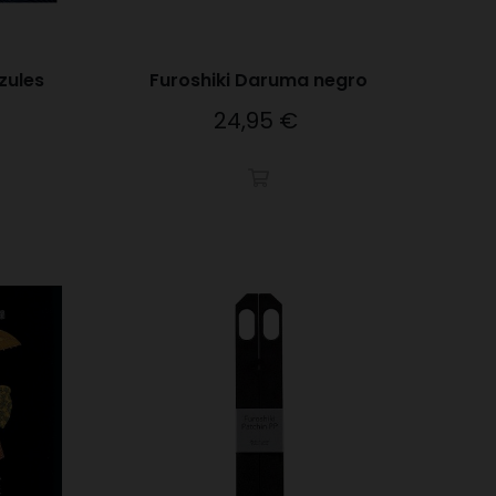
zules
Furoshiki Daruma negro
24,95 €
Precio