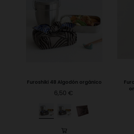
Furoshiki 48 Algodón orgánico
Furo
o
6,50 €
Precio