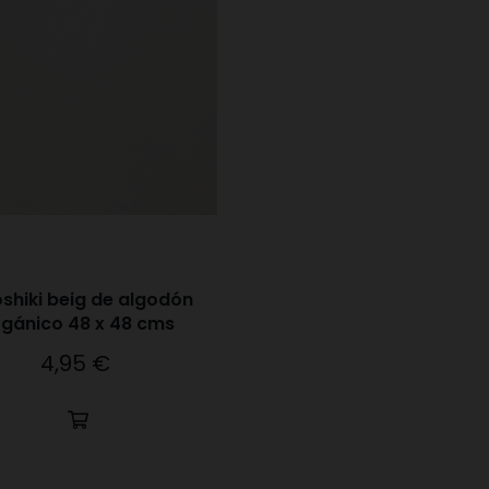
shiki beig de algodón
rgánico 48 x 48 cms
4,95 €
Precio