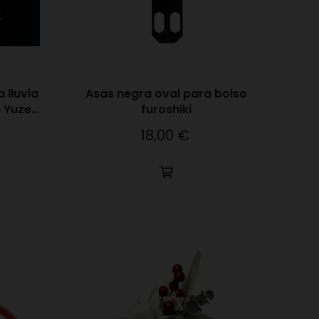
 lluvia
Asas negra oval para bolso
n Yuzen
furoshiki
18,00 €
Precio