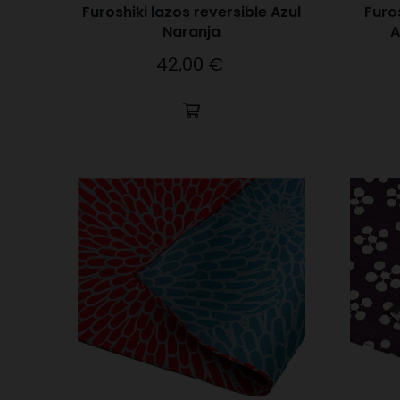
Furoshiki lazos reversible Azul
Furos
Naranja
A
42,00 €
Precio