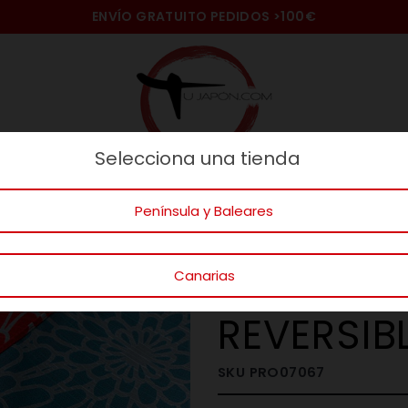
ENVÍO GRATUITO PEDIDOS
>100€
Selecciona una tienda
naje
Ideas Regalos
Gatos
Mundo
Península y Baleares
NDO VERDE
FUROSHIKI
FUROSHIKI CRISANTEMOS REVERSIBL
Canarias
FUROSHI
REVERSIB
SKU
PRO07067