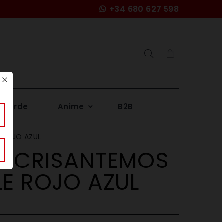
+34 680 627 598
Search
 Verde
Anime
B2B
E ROJO AZUL
KI CRISANTEMOS
LE ROJO AZUL