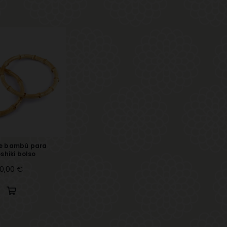
e bambú para
shiki bolso
recio
10,00 €