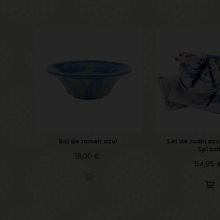
Bol de ramen azul
Set de sushi azu
Splas
Precio
18,00 €
Precio
54,95 