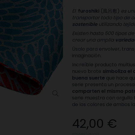
El
furoshiki
(風呂敷)
es un
transportar todo tipo de o
sostenible
utilizando tejid
Existen hasta 500 tipos de
crear una amplia
varieda
Úsalo para envolver, trans
imaginación.
Increíble producto multius
nuevo brote
simboliza el 
buena suerte
que hace qu
serie presenta un procesa
comparten el mismo patr

serie muestra con orgullo
de los colores de ambos la
42,00 €
impuestos incl.