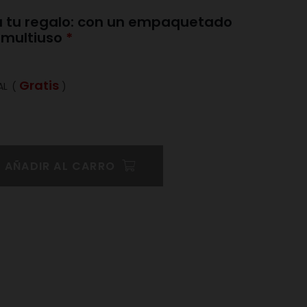
 a tu regalo: con un empaquetado
y multiuso
Gratis
AL
(
)
AÑADIR AL CARRO
Pinterest