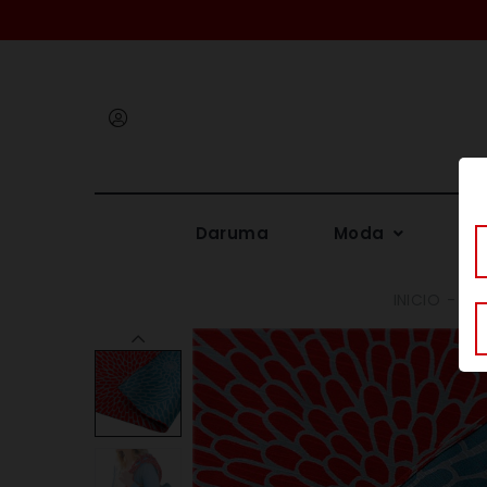
Iniciar
sesión
Daruma
Moda
Me
INICIO
MU