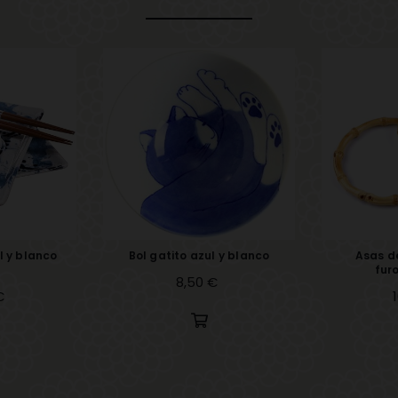
l y blanco
Bol gatito azul y blanco
Asas d
h
furo
Precio
8,50 €
€
P