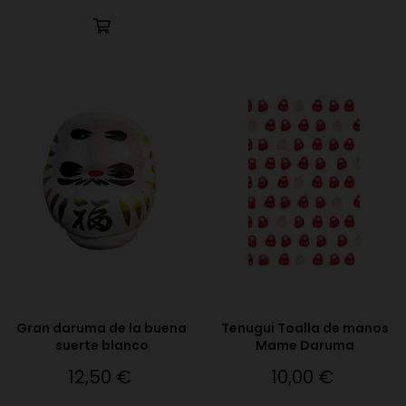
Gran daruma de la buena
Tenugui Toalla de manos
suerte blanco
Mame Daruma
12,50 €
10,00 €
Precio
Precio