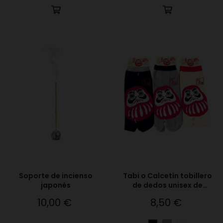
Soporte de incienso
Tabi o Calcetín tobillero
japonés
de dedos unisex de
daruma
10,00 €
8,50 €
Precio
Precio