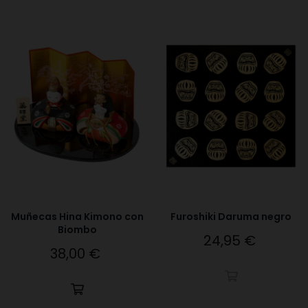
Muñecas Hina Kimono con
Furoshiki Daruma negro
Biombo
24,95 €
Precio
38,00 €
Precio