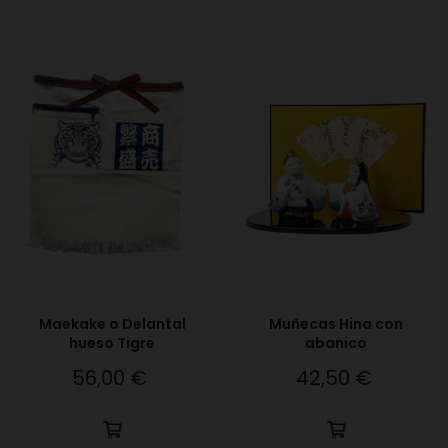
Maekake o Delantal
Muñecas Hina con
hueso Tigre
abanico
56,00 €
42,50 €
Precio
Precio