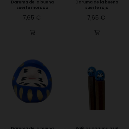
Daruma de la buena
Daruma de la buena
suerte morado
suerte rojo
7,65 €
7,65 €
Precio
Precio
Daruma de la buena
Palillos daruma azul