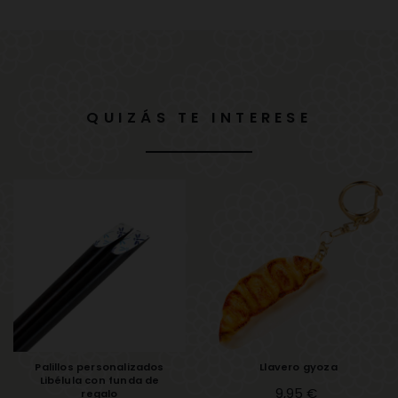
QUIZÁS TE INTERESE
Palillos personalizados
Llavero gyoza
Libélula con funda de
Precio
9,95 €
regalo