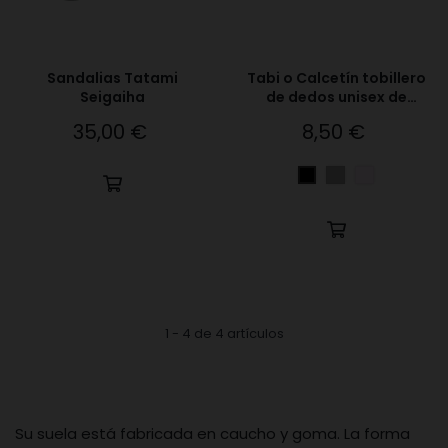
Sandalias Tatami
Tabi o Calcetín tobillero
Seigaiha
de dedos unisex de
daruma
35,00 €
8,50 €
Precio
Precio
Gris
Ocre
Negro
1 - 4 de 4 artículos
Su suela está fabricada en caucho y goma. La forma