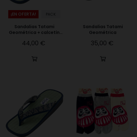
¡EN OFERTA!
PACK
Sandalias Tatami
Sandalias Tatami
Geométrica + calcetín
Geométrica
tabi crema
44,00 €
35,00 €
Precio
Precio