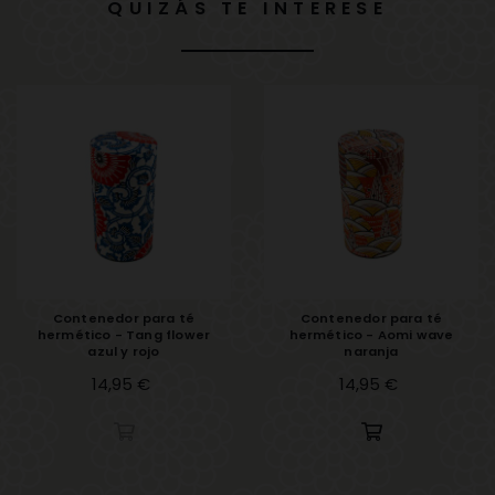
QUIZÁS TE INTERESE
Contenedor para té
Contenedor para té
hermético - Tang flower
hermético - Aomi wave
azul y rojo
naranja
Precio
14,95 €
Precio
14,95 €