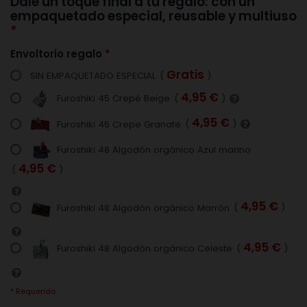
Dale un toque final a tu regalo: con un
empaquetado especial, reusable y multiuso
Envoltorio regalo
Gratis
SIN EMPAQUETADO ESPECIAL
(
)
4,95 €
Furoshiki 45 Crepé Beige
(
)
4,95 €
Furoshiki 45 Crepe Granate
(
)
Furoshiki 48 Algodón orgánico Azul marino
4,95 €
(
)
4,95 €
Furoshiki 48 Algodón orgánico Marrón
(
)
4,95 €
Furoshiki 48 Algodón orgánico Celeste
(
)
* Requerido