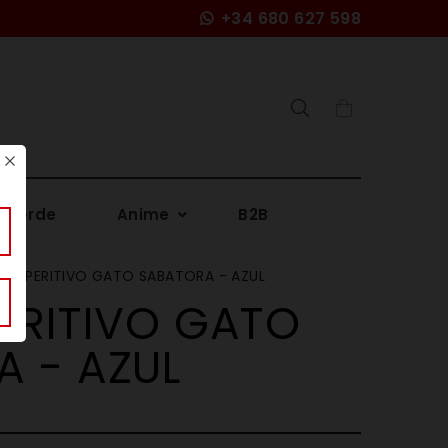
+34 680 627 598
Search
 Verde
Anime
B2B
O APERITIVO GATO SABATORA - AZUL
ERITIVO GATO
 - AZUL