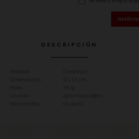
He leído y acepto la
Po
Notifica
DESCRIPCIÓN
Material:
Cerámica
Dimensiones:
10 x 1,5 cm.
Peso:
78 gr.
Lavado:
apto lavavajillas
Microondas:
no apto