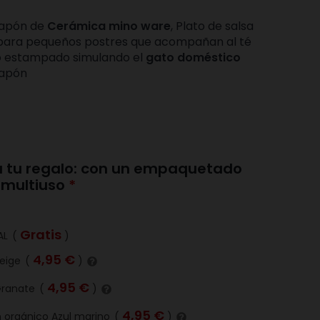
Japón de
Cerámica mino ware
, Plato de salsa
, o para pequeños postres que acompañan al té
so estampado simulando el
gato doméstico
japón
 a tu regalo: con un empaquetado
y multiuso
Gratis
AL
(
)
4,95 €
Beige
(
)
4,95 €
Granate
(
)
4,95 €
 orgánico Azul marino
(
)