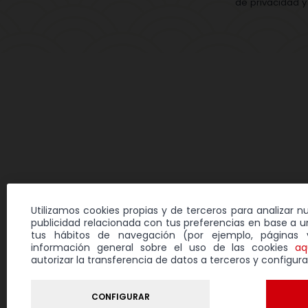
de privacidad y 
Utilizamos cookies propias y de terceros para analizar n
publicidad relacionada con tus preferencias en base a un
tus hábitos de navegación (por ejemplo, páginas v
información general sobre el uso de las cookies
aq
autorizar la transferencia de datos a terceros y configura
Aviso legal
Polí
CONFIGURAR