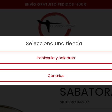
ENVÍO GRATUITO PEDIDOS
>100€
Selecciona una tienda
naje
Ideas Regalos
Gatos
Mundo
Península y Baleares
UENA MESA
VAJILLA JAPONESA
PLATILLOS PARA SOJA
PLAT
Canarias
PLATO AP
SABATORA
SKU
PRO04207