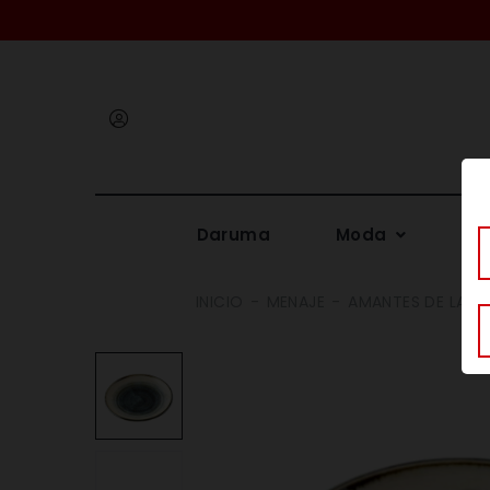
Iniciar
sesión
Daruma
Moda
Me
INICIO
MENAJE
AMANTES DE LA B