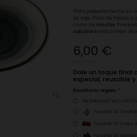
Plato pequeño hecho en 
de soja, Plato de frijoles
como los
mochis
. Precio
sabatora
más común de 
6,00 €
impuestos incl.
Dale un toque final
especial, reusable 
Envoltorio regalo

SIN EMPAQUETADO ESPECI
Furoshiki 45 Crepé 
Furoshiki 45 Crepe 
Furoshiki 48 Algodón