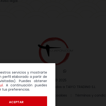
Aviso legal.
uestros servicios y mostrarte
 perfil elaborado a partir de
TuJapón © 2025
isitadas). Puedes obtener
uí
. A continuación puedes
Todos los derechos reservados a TAIYO TRADING S.L
r tus preferencias.
tica de privacidad
Política de cookies
Términos y condic
ACEPTAR