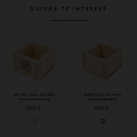
QUIZÁS TE INTERESE
Set de vasos de sake
MASU vaso de sake
masu Monte Fuji
personalizable
Precio
12,50 €
Precio
9,95 €