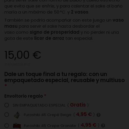
que evita que se enfríe, y para calentar el sake al baño
maría a un máximo de 50 °C. y
2 vasos
.
También se podría acompañar con este juego un
vaso
masu
para servir el sake hasta desbordar el
vaso como
signo de prosperidad
y no perder ni una
gota de este
licor de arroz
tan especial.
15,00 €
impuestos incl.
Dale un toque final a tu regalo: con un
empaquetado especial, reusable y multiuso
Envoltorio regalo
Gratis
SIN EMPAQUETADO ESPECIAL
(
)
4,95 €
Furoshiki 45 Crepé Beige
(
)
4,95 €
Furoshiki 45 Crepe Granate
(
)