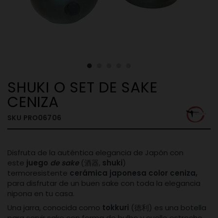
SHUKI O SET DE SAKE
CENIZA
SKU
PRO06706
Disfruta de la auténtica elegancia de Japón con
este
juego
de sake
(酒器,
shuki
)
termoresistente
cerámica japonesa color ceniza,
para disfrutar de un buen sake con toda la elegancia
nipona en tu casa.
Una jarra, conocida como
tokkuri
(徳利) es una botella
para servir sake con forma de bulbo y cuello estrecho