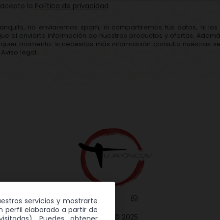
 acepto la
Política de privacidad
ranquilo, no enviaremos spam, ni compartiremos tus datos, ni lo
que el enviarte información de nuestros productos y ofertas. Adem
quier momento: si necesitas más información consulta nuestras se
Aviso legal.
uestros servicios y mostrarte
 perfil elaborado a partir de
TuJapón © 2025
isitadas). Puedes obtener