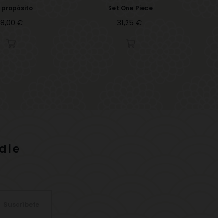
 propósito
Set One Piece
Set
recio
8,00 €
Precio
31,25 €
die
Suscríbete