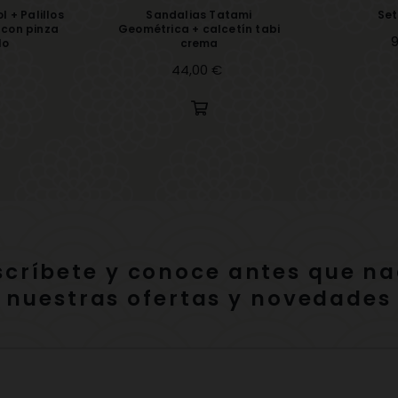
l + Palillos
Sandalias Tatami
Set
 con pinza
Geométrica + calcetín tabi
P
9
lo
crema
Precio
44,00 €
scríbete y conoce antes que na
nuestras ofertas y novedades