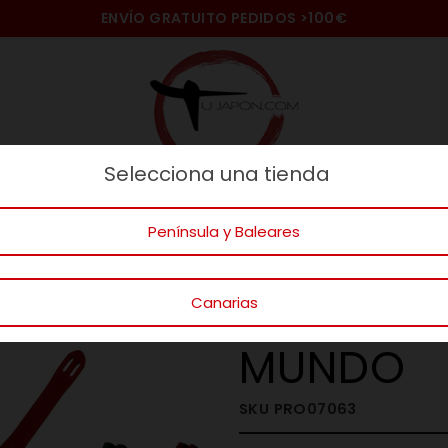
ENVÍO GRATUITO PEDIDOS
>100€
Selecciona una tienda
naje
Ideas Regalos
Gatos
Mundo
Península y Baleares
TES DE LA BUENA MESA
SET DE VAJILLA JAPONESA
SET CON
Canarias
SET CONT
MUNDO
SKU
PRO07063