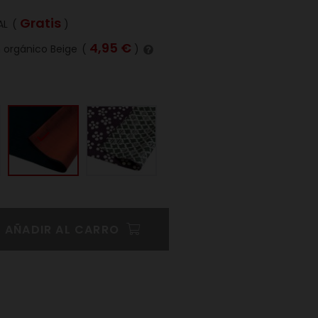
Gratis
AL
(
)
4,95 €
n orgánico Beige
(
)
AÑADIR AL CARRO
Pinterest