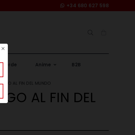
+34 680 627 598
Search
 Verde
Anime
B2B
TIGO AL FIN DEL MUNDO
IGO AL FIN DEL