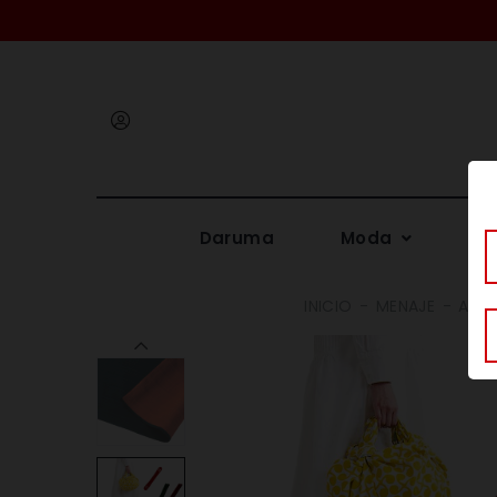
Iniciar
sesión
Daruma
Moda
Me
INICIO
MENAJE
AMAN