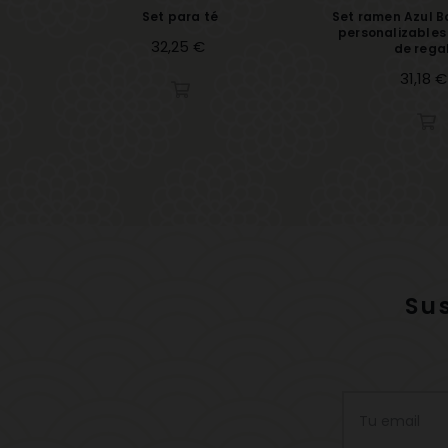
Set para té
Set ramen Azul Bo
personalizables
Precio
32,25 €
de rega
Precio
31,18 €
Su