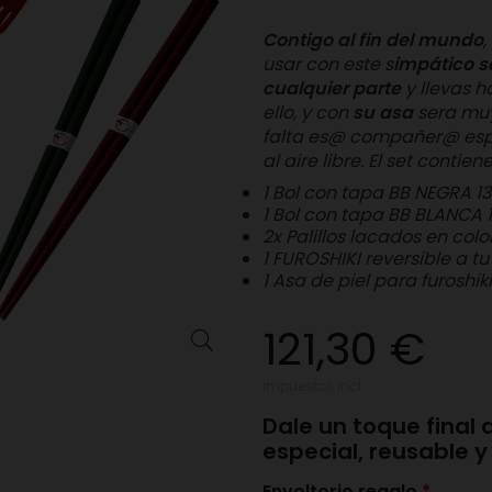
Contigo al fin del mundo
usar con este s
impático s
cualquier parte
y llevas ha
ello, y con
su asa
sera muy 
falta es@ compañer@ espe
al aire libre.
El set contiene
1 Bol con tapa BB NEGRA 1
1 Bol con tapa BB BLANCA 
2x Palillos lacados en col
1 FUROSHIKI reversible a tu
1 Asa de piel para furoshiki
121,30 €

impuestos incl.
Dale un toque final
especial, reusable 
Envoltorio regalo