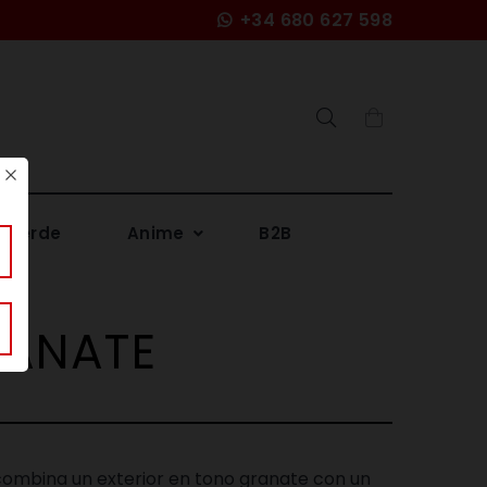
+34 680 627 598
Search
 Verde
Anime
B2B
RANATE
ombina un exterior en tono granate
con un