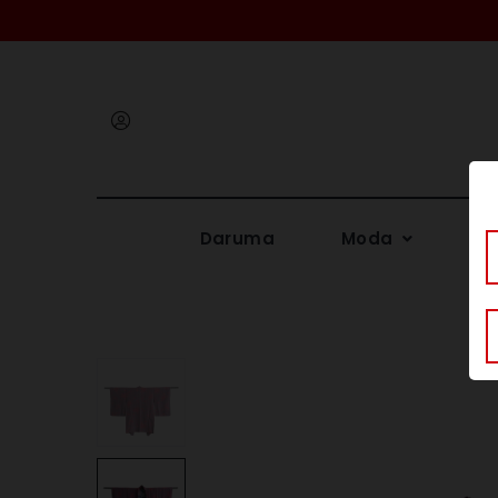
Iniciar
sesión
Daruma
Moda
Me