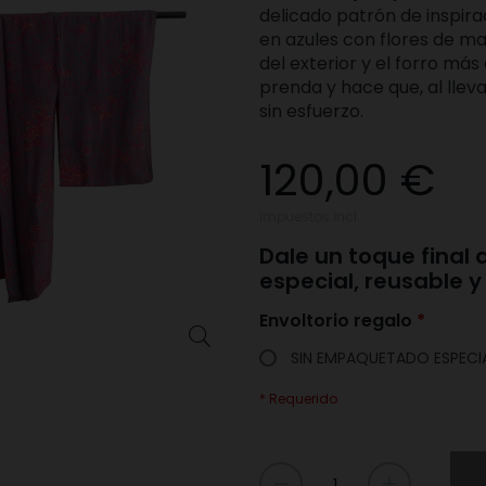
delicado patrón de inspirac
en azules
con flores de may
del exterior y el forro má
prenda y hace que, al lleva
sin esfuerzo.
120,00 €
impuestos incl.
Dale un toque final
especial, reusable 
Envoltorio regalo

SIN EMPAQUETADO ESPECI
* Requerido