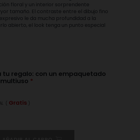
ión floral y un interior sorprendente
or tamaño. El contraste entre el dibujo fino
s expresivo le da mucha profundidad a la
rlo abierto, el look tenga un punto especial
 a tu regalo: con un empaquetado
y multiuso
Gratis
AL
(
)
AÑADIR AL CARRO