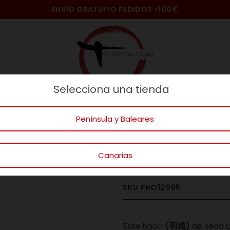
ENVÍO GRATUITO PEDIDOS
>100€
Selecciona una tienda
naje
Ideas Regalos
Gatos
Mundo
Península y Baleares
INICIO
HAORI GRANATE
Canarias
HAORI G
SKU
PRO12995
Este haori
(羽織)
de seda c