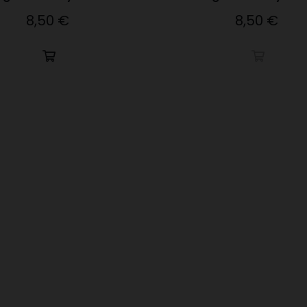
8,50 €
8,50 €
Precio
Precio