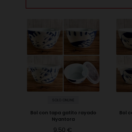
SOLO ONLINE
Bol con tapa gatito rayado
Bol c
Nyantora
9,50 €
Precio