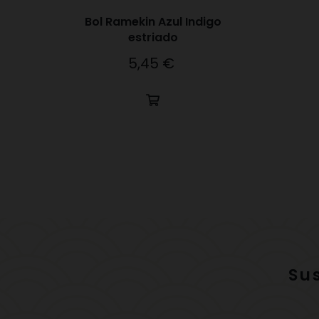
Bol Ramekin Azul Indigo
estriado
5,45 €
Precio
Su