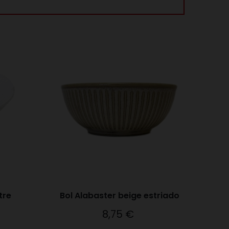
tre
Bol Alabaster beige estriado
8,75 €
Precio