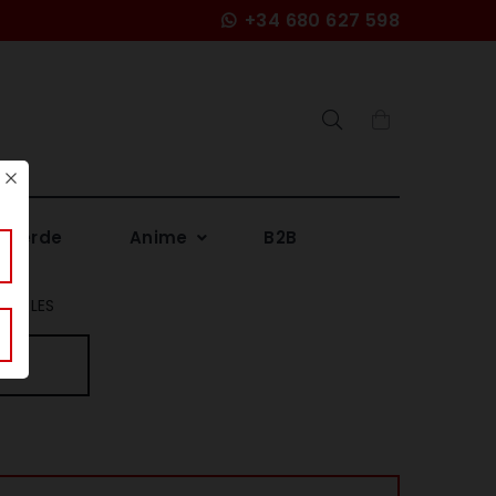
+34 680 627 598
Search
 Verde
Anime
B2B
BOLES