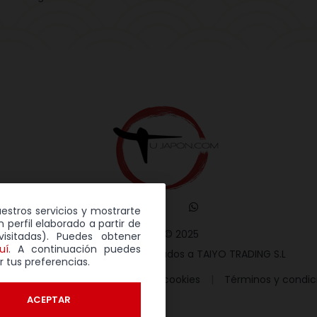
uestros servicios y mostrarte
 perfil elaborado a partir de
TuJapón © 2025
isitadas). Puedes obtener
uí
. A continuación puedes
Todos los derechos reservados a TAIYO TRADING S.L
r tus preferencias.
tica de privacidad
Política de cookies
Términos y condic
ACEPTAR