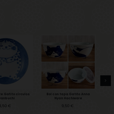
re Gatito círculos
Bol con tapa Gatito Anna
Bol
yanbuchi
Nyan Hachiware
Precio
8,50 €
Precio
9,50 €