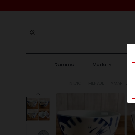
Iniciar
sesión
Daruma
Moda
Me
INICIO
MENAJE
AMANTES D