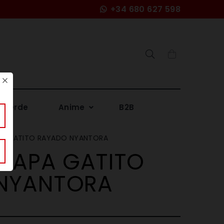
+34 680 627 598
Search
 Verde
Anime
B2B
PA GATITO RAYADO NYANTORA
 TAPA GATITO
NYANTORA