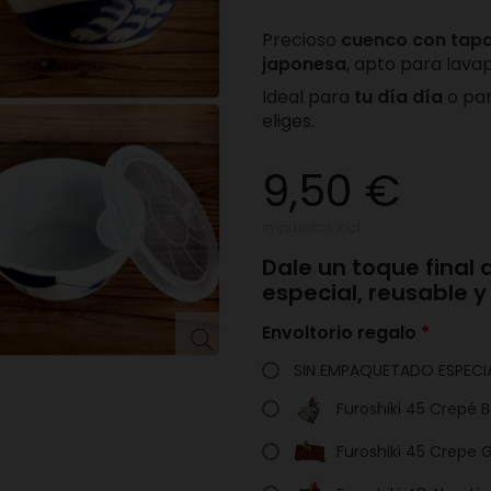
Precioso
cuenco con tap
japonesa
, apto para lava
Ideal para
tu día día
o pa
eliges.
9,50 €
impuestos incl.
Dale un toque final
especial, reusable 
Envoltorio regalo

SIN EMPAQUETADO ESPECI
Furoshiki 45 Crepé 
Furoshiki 45 Crepe 