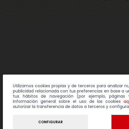
Utilizamos cookies propias y de terceros para analizar n
publicidad relacionada con tus preferencias en base a un
tus hábitos de navegación (por ejemplo, páginas v
información general sobre el uso de las cookies
aq
autorizar la transferencia de datos a terceros y configura
Aviso legal
Polí
CONFIGURAR