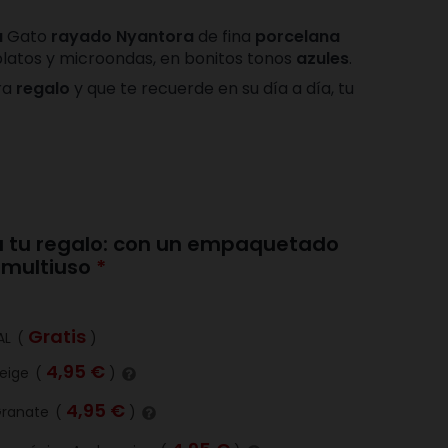
a
Gato
rayado Nyantora
de fina
porcelana
platos y microondas, en bonitos tonos
azules
.
ra
regalo
y que te recuerde en su día a día, tu
 a tu regalo: con un empaquetado
y multiuso
Gratis
AL
(
)
4,95 €
Beige
(
)
4,95 €
Granate
(
)