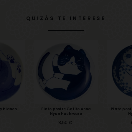
QUIZÁS TE INTERESE
 y blanco
Plato postre Gatito Anna
Plato post
Nyan Hachiware
N
Precio
8,50 €