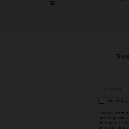
Su
He leído y
Puedes estar t
otro propósito 
de baja en cual
de privacidad y 