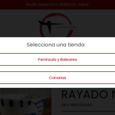
ENVÍO GRATUITO PEDIDOS
>100€
Selecciona una tienda
naje
Ideas Regalos
Gatos
Mundo
Península y Baleares
E LA BUENA MESA
VAJILLA JAPONESA
BOLES
BOL CON TA
Canarias
BOL CON
RAYADO 
SKU
PRO04240