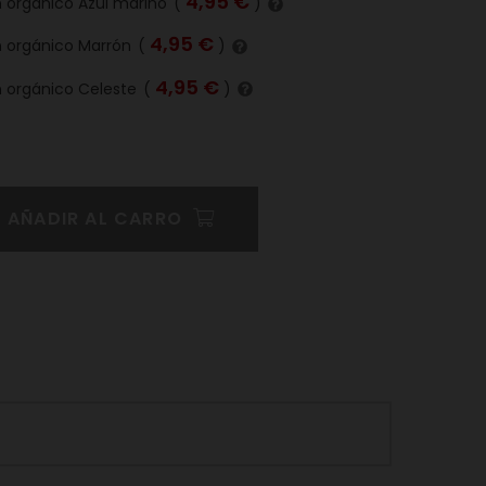
4,95 €
 orgánico Azul marino
(
)
4,95 €
n orgánico Marrón
(
)
4,95 €
n orgánico Celeste
(
)
AÑADIR AL CARRO
Pinterest