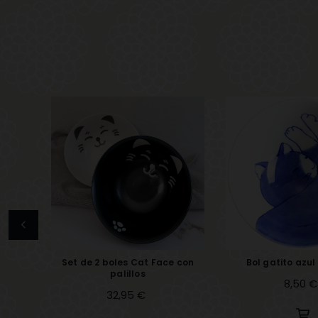
Set de 2 boles Cat Face con
Bol gatito azul
palillos
Precio
8,50 €
Precio
32,95 €